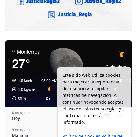
Monterrey
27°
Cielo claro
Este sitio web utiliza cookies
1.5 km/h
03:00 AM
06:00 AM
09:00 AM
00:00 PM
03:
para mejorar la experiencia
del usuario y recopilar
1.0
kg/cm²
métricas de navegación. Al
27°
25°
29°
34°
3
69
%
continuar navegando aceptas
el uso de estas tecnologías y
8 de agosto
confirmas que estás
37°
24°
Hoy
informado.
9 de agosto
34°
23°
Mañana
Política de Cookies
Política de