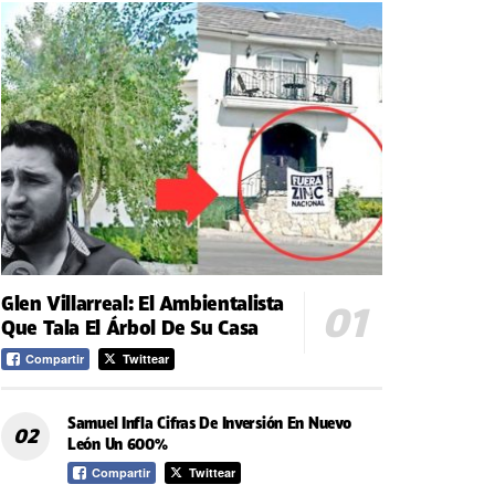
Glen Villarreal: El Ambientalista
Que Tala El Árbol De Su Casa
Compartir
Twittear
Samuel Infla Cifras De Inversión En Nuevo
León Un 600%
Compartir
Twittear