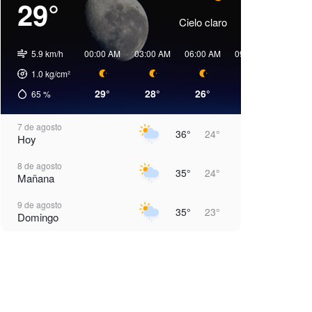
29°
Cielo claro
5.9 km/h
00:00 AM
03:00 AM
06:00 AM
09:00 AM
00:00 
1.0
kg/cm²
29°
28°
26°
27°
31°
65
%
7 de agosto
36°
24°
Hoy
8 de agosto
35°
24°
Mañana
9 de agosto
35°
23°
Domingo
10 de agosto
34°
24°
Lunes
11 de agosto
35°
24°
Martes