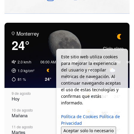
Monterrey
24°
Cielo claro
Este sitio web utiliza cookies
2.0 km/h
06:00 AM
09:00 AM
00:00 PM
03:00 PM
06:
para mejorar la experiencia
del usuario y recopilar
1.0
kg/cm²
métricas de navegación. Al
24°
27°
33°
31°
3
81
%
continuar navegando aceptas
el uso de estas tecnologías y
9 de agosto
confirmas que estás
34°
24°
Hoy
informado.
10 de agosto
35°
23°
Mañana
Política de Cookies
Política de
Privacidad
11 de agosto
36°
24°
Aceptar solo lo necesario
Martes