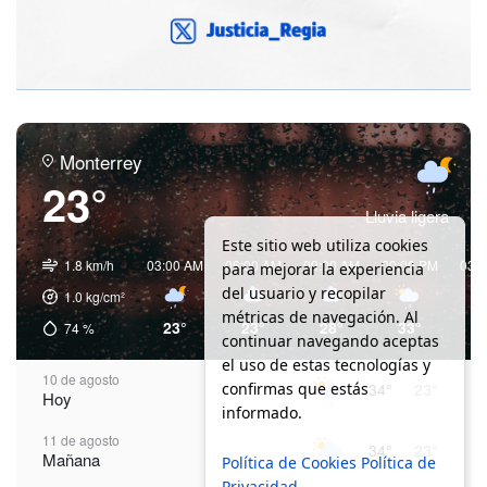
Monterrey
23°
Lluvia ligera
Este sitio web utiliza cookies
1.8 km/h
03:00 AM
06:00 AM
09:00 AM
00:00 PM
03:
para mejorar la experiencia
del usuario y recopilar
1.0
kg/cm²
métricas de navegación. Al
23°
23°
28°
33°
3
74
%
continuar navegando aceptas
el uso de estas tecnologías y
10 de agosto
confirmas que estás
34°
23°
Hoy
informado.
11 de agosto
34°
23°
Mañana
Política de Cookies
Política de
Privacidad