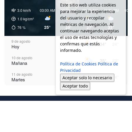
Este sitio web utiliza cookies
3.0 km/h
03:00 AM
06:00 AM
09:00 AM
00:00 PM
03:
para mejorar la experiencia
del usuario y recopilar
1.0
kg/cm²
métricas de navegación. Al
25°
25°
27°
33°
3
76
%
continuar navegando aceptas
el uso de estas tecnologías y
9 de agosto
confirmas que estás
34°
24°
Hoy
informado.
10 de agosto
35°
23°
Mañana
Política de Cookies
Política de
Privacidad
11 de agosto
36°
24°
Aceptar solo lo necesario
Martes
Aceptar todo
12 de agosto
37°
24°
Miércoles
13 de agosto
37°
25°
Jueves
14 de agosto
37°
24°
Viernes