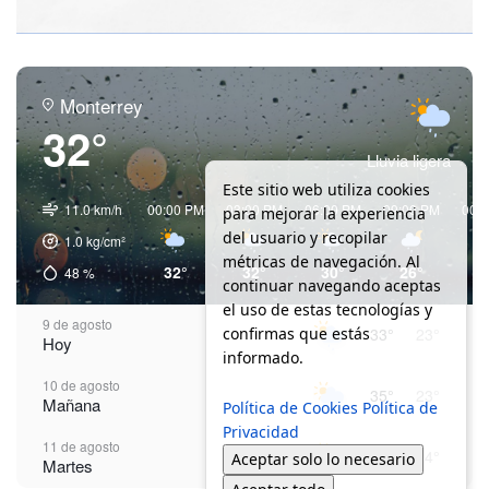
Monterrey
32°
Lluvia ligera
Este sitio web utiliza cookies
11.0 km/h
00:00 PM
03:00 PM
06:00 PM
09:00 PM
00:
para mejorar la experiencia
del usuario y recopilar
1.0
kg/cm²
métricas de navegación. Al
32°
32°
30°
26°
2
48
%
continuar navegando aceptas
el uso de estas tecnologías y
9 de agosto
confirmas que estás
33°
23°
Hoy
informado.
10 de agosto
35°
23°
Mañana
Política de Cookies
Política de
Privacidad
11 de agosto
35°
24°
Aceptar solo lo necesario
Martes