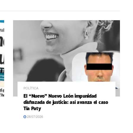
POLÍTICA
El “Nuevo” Nuevo León impunidad
disfrazada de justicia: así avanza el caso
Tía Paty
28/07/2026