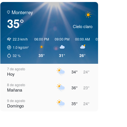
Monterrey
35°
Cielo claro
22.3 km/h
06:00 PM
09:00 PM
00:00 AM
03:00 AM
06:00 
1.0
kg/cm²
35°
31°
26°
25°
24°
32
%
7 de agosto
34°
24°
Hoy
8 de agosto
36°
23°
Mañana
9 de agosto
35°
24°
Domingo
10 de agosto
35°
24°
Lunes