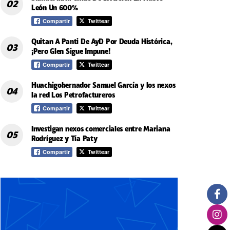
León Un 600%
Compartir
Twittear
Quitan A Panti De AyD Por Deuda Histórica,
¡Pero Glen Sigue Impune!
Compartir
Twittear
Huachigobernador Samuel García y los nexos
la red Los Petrofactureros
Compartir
Twittear
Investigan nexos comerciales entre Mariana
Rodríguez y Tía Paty
Compartir
Twittear