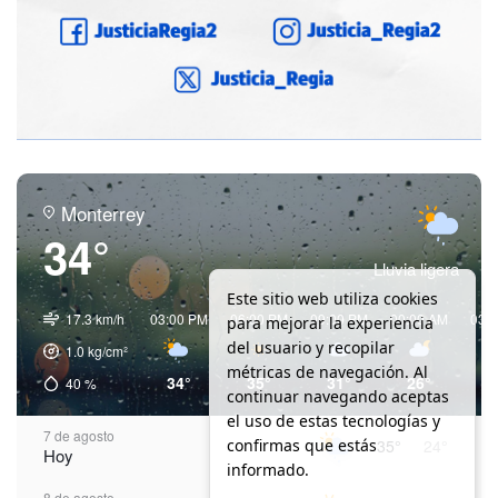
Monterrey
34°
Lluvia ligera
Este sitio web utiliza cookies
17.3 km/h
03:00 PM
06:00 PM
09:00 PM
00:00 AM
03:
para mejorar la experiencia
del usuario y recopilar
1.0
kg/cm²
métricas de navegación. Al
34°
35°
31°
26°
2
40
%
continuar navegando aceptas
el uso de estas tecnologías y
7 de agosto
confirmas que estás
35°
24°
Hoy
informado.
8 de agosto