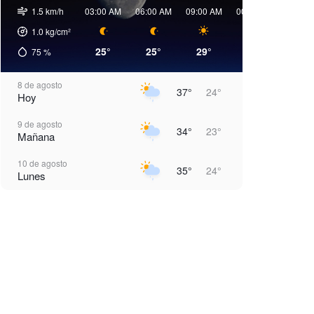
1.5 km/h
03:00 AM
06:00 AM
09:00 AM
00:00 PM
03:00 
1.0
kg/cm²
25°
25°
29°
34°
37°
75
%
8 de agosto
37°
24°
Hoy
9 de agosto
34°
23°
Mañana
10 de agosto
35°
24°
Lunes
11 de agosto
35°
24°
Martes
12 de agosto
37°
24°
Miércoles
13 de agosto
37°
24°
Jueves