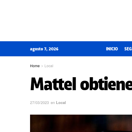
agosto 7, 2026
INICIO
SEG
Home
Local
Mattel obtien
27/03/2023
en
Local