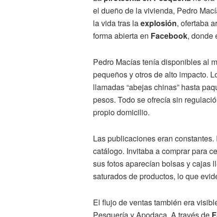
el dueño de la vivienda, Pedro Mac
la vida tras la
explosión
, ofertaba 
forma abierta en
Facebook
, donde 
Pedro Macías tenía disponibles al m
pequeños y otros de alto impacto. L
llamadas “abejas chinas” hasta paqu
pesos. Todo se ofrecía sin regulaci
propio domicilio.
Las publicaciones eran constantes.
catálogo. Invitaba a comprar para ce
sus fotos aparecían bolsas y cajas 
saturados de productos, lo que evid
El flujo de ventas también era visib
Pesquería y Apodaca. A través de
F