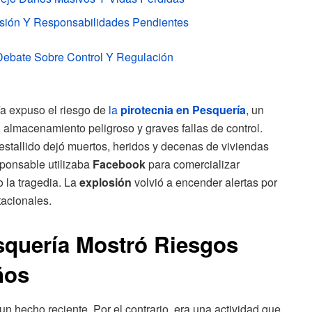
osión Y Responsabilidades Pendientes
Debate Sobre Control Y Regulación
ía expuso el riesgo de
la
pirotecnia en Pesquería
, un
, almacenamiento peligroso y graves fallas de control.
 estallido dejó muertos, heridos y decenas de viviendas
ponsable utilizaba
Facebook
para comercializar
 la tragedia. La
explosión
volvió a encender alertas por
tacionales.
squería Mostró Riesgos
ños
un hecho reciente. Por el contrario, era una actividad que