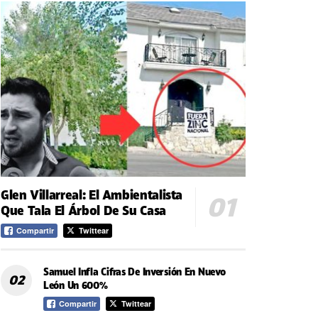
Glen Villarreal: El Ambientalista
Que Tala El Árbol De Su Casa
Compartir
Twittear
Samuel Infla Cifras De Inversión En Nuevo
León Un 600%
Compartir
Twittear