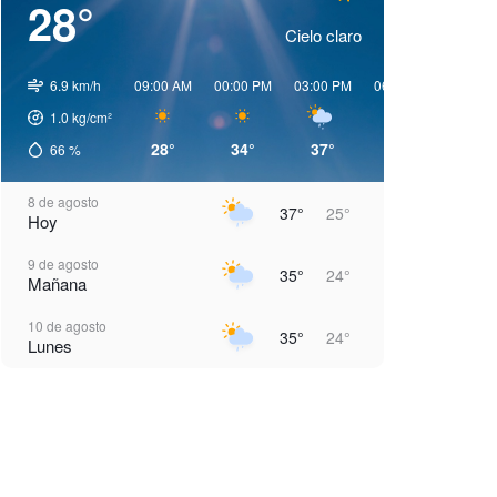
28°
Cielo claro
6.9 km/h
09:00 AM
00:00 PM
03:00 PM
06:00 PM
09:00 
1.0
kg/cm²
28°
34°
37°
34°
29°
66
%
8 de agosto
37°
25°
Hoy
9 de agosto
35°
24°
Mañana
10 de agosto
35°
24°
Lunes
11 de agosto
35°
24°
Martes
12 de agosto
36°
24°
Miércoles