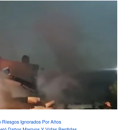
ó Riesgos Ignorados Por Años
ejó Daños Masivos Y Vidas Perdidas