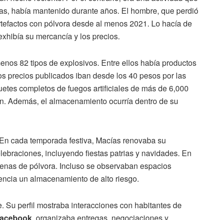
ías, había mantenido durante años. El hombre, que perdió
artefactos con pólvora desde al menos 2021. Lo hacía de
exhibía su mercancía y los precios.
enos 82 tipos de explosivos. Entre ellos había productos
os precios publicados iban desde los 40 pesos por las
etes completos de fuegos artificiales de más de 6,000
ón. Además, el almacenamiento ocurría dentro de su
 En cada temporada festiva, Macías renovaba su
lebraciones, incluyendo fiestas patrias y navidades. En
llenas de pólvora. Incluso se observaban espacios
encia un almacenamiento de alto riesgo.
le. Su perfil mostraba interacciones con habitantes de
acebook
, organizaba entregas, negociaciones y