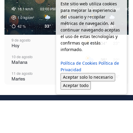
Este sitio web utiliza cookies
16.1 km/h
03:00 PM
06:00 PM
09:00 PM
00:00 AM
03:
para mejorar la experiencia
del usuario y recopilar
1.0
kg/cm²
métricas de navegación. Al
33°
31°
26°
24°
2
42
%
continuar navegando aceptas
el uso de estas tecnologías y
9 de agosto
confirmas que estás
34°
23°
Hoy
informado.
10 de agosto
35°
22°
Mañana
Política de Cookies
Política de
Privacidad
11 de agosto
35°
24°
Aceptar solo lo necesario
Martes
Aceptar todo
12 de agosto
36°
24°
Miércoles
13 de agosto
37°
24°
Jueves
14 de agosto
38°
25°
Viernes