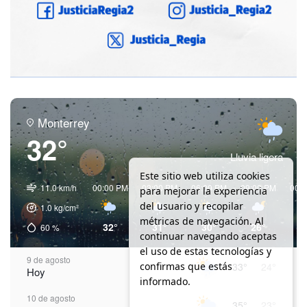
Monterrey
32°
Lluvia ligera
Este sitio web utiliza cookies
11.0 km/h
00:00 PM
03:00 PM
06:00 PM
09:00 PM
00:
para mejorar la experiencia
del usuario y recopilar
1.0
kg/cm²
métricas de navegación. Al
32°
31°
30°
26°
2
60
%
continuar navegando aceptas
el uso de estas tecnologías y
9 de agosto
confirmas que estás
33°
24°
Hoy
informado.
10 de agosto
35°
23°