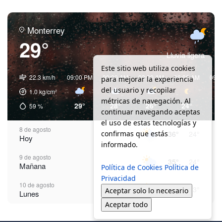
Monterrey
29°
Lluvia ligera
Este sitio web utiliza cookies
22.3 km/h
09:00 PM
00:00 AM
03:00 AM
06:00 AM
09:
para mejorar la experiencia
del usuario y recopilar
1.0
kg/cm²
métricas de navegación. Al
29°
28°
26°
24°
2
59
%
continuar navegando aceptas
el uso de estas tecnologías y
8 de agosto
confirmas que estás
36°
24°
Hoy
informado.
9 de agosto
35°
24°
Mañana
Política de Cookies
Política de
Privacidad
10 de agosto
35°
23°
Aceptar solo lo necesario
Lunes
Aceptar todo
11 de agosto
35°
24°
Martes