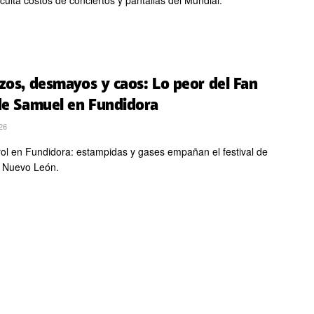
culta costos de conciertos y pantallas del Mundial.
zos, desmayos y caos: Lo peor del Fan
de Samuel en Fundidora
26
ol en Fundidora: estampidas y gases empañan el festival de
e Nuevo León.