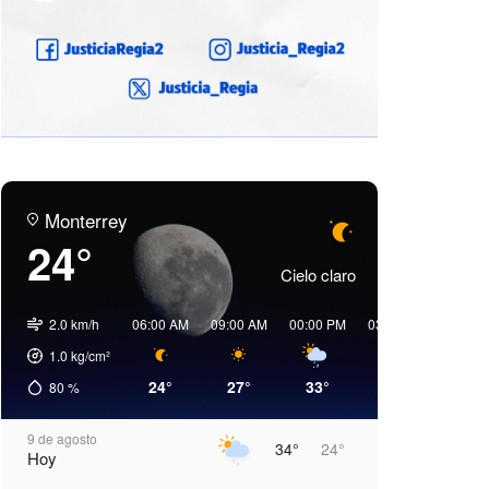
Monterrey
24°
Cielo claro
2.0 km/h
06:00 AM
09:00 AM
00:00 PM
03:00 PM
06:00 
1.0
kg/cm²
24°
27°
33°
31°
31°
80
%
9 de agosto
34°
24°
Hoy