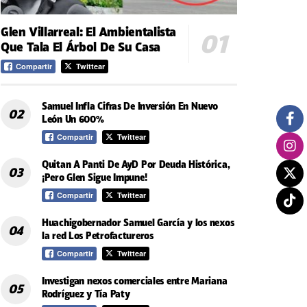
Glen Villarreal: El Ambientalista
Que Tala El Árbol De Su Casa
Compartir
Twittear
Samuel Infla Cifras De Inversión En Nuevo
León Un 600%
Compartir
Twittear
Quitan A Panti De AyD Por Deuda Histórica,
¡Pero Glen Sigue Impune!
Compartir
Twittear
Huachigobernador Samuel García y los nexos
la red Los Petrofactureros
Compartir
Twittear
Investigan nexos comerciales entre Mariana
Rodríguez y Tía Paty