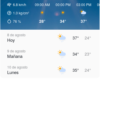
6.8 km/h
09:00 AM
00:00 PM
03:00 PM
06:00 PM
09:00 
1.0
kg/cm²
28°
34°
37°
34°
28°
76
%
8 de agosto
37°
24°
Hoy
9 de agosto
34°
23°
Mañana
10 de agosto
35°
24°
Lunes
11 de agosto
35°
24°
Martes
12 de agosto
37°
24°
Miércoles
13 de agosto
37°
24°
Jueves