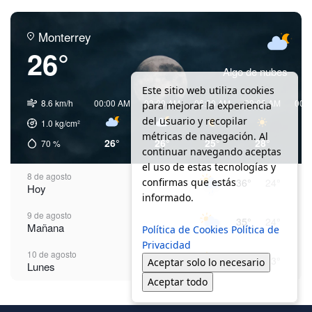
Monterrey
26°
Algo de nubes
Este sitio web utiliza cookies
8.6 km/h
00:00 AM
03:00 AM
06:00 AM
09:00 AM
00:
para mejorar la experiencia
del usuario y recopilar
1.0
kg/cm²
métricas de navegación. Al
26°
26°
25°
28°
3
70
%
continuar navegando aceptas
el uso de estas tecnologías y
8 de agosto
confirmas que estás
36°
24°
Hoy
informado.
9 de agosto
35°
24°
Mañana
Política de Cookies
Política de
Privacidad
10 de agosto
35°
23°
Aceptar solo lo necesario
Lunes
Aceptar todo
11 de agosto
35°
24°
Martes