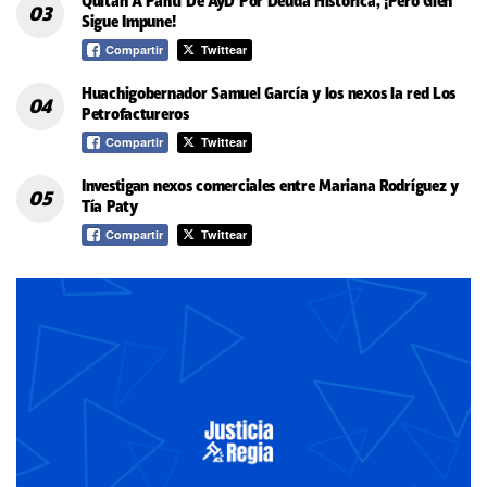
Quitan A Panti De AyD Por Deuda Histórica, ¡Pero Glen
Sigue Impune!
Compartir
Twittear
Huachigobernador Samuel García y los nexos la red Los
Petrofactureros
Compartir
Twittear
Investigan nexos comerciales entre Mariana Rodríguez y
Tía Paty
Compartir
Twittear