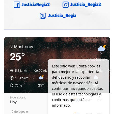
Monterrey
25°
Lluvia ligera
Este sitio web utiliza cookies
5.8 km/h
00:00 AM
03:00 AM
06:00 AM
09:00 AM
00:
para mejorar la experiencia
del usuario y recopilar
1.0
kg/cm²
métricas de navegación. Al
25°
24°
23°
28°
3
70
%
continuar navegando aceptas
el uso de estas tecnologías y
9 de agosto
confirmas que estás
34°
23°
Hoy
informado.
10 de agosto
35°
23°