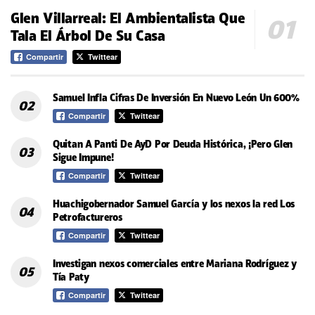
Glen Villarreal: El Ambientalista Que
Tala El Árbol De Su Casa
Compartir
Twittear
Samuel Infla Cifras De Inversión En Nuevo León Un 600%
Compartir
Twittear
Quitan A Panti De AyD Por Deuda Histórica, ¡Pero Glen
Sigue Impune!
Compartir
Twittear
Huachigobernador Samuel García y los nexos la red Los
Petrofactureros
Compartir
Twittear
Investigan nexos comerciales entre Mariana Rodríguez y
Tía Paty
Compartir
Twittear