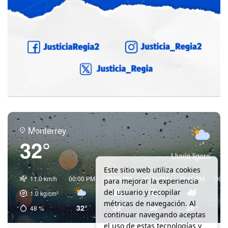
Monterrey
32°
Lluvia ligera
Este sitio web utiliza cookies
11.0 km/h
00:00 PM
03:00 PM
06:00 PM
09:00 PM
00:
para mejorar la experiencia
del usuario y recopilar
1.0
kg/cm²
métricas de navegación. Al
32°
32°
30°
26°
2
48
%
continuar navegando aceptas
el uso de estas tecnologías y