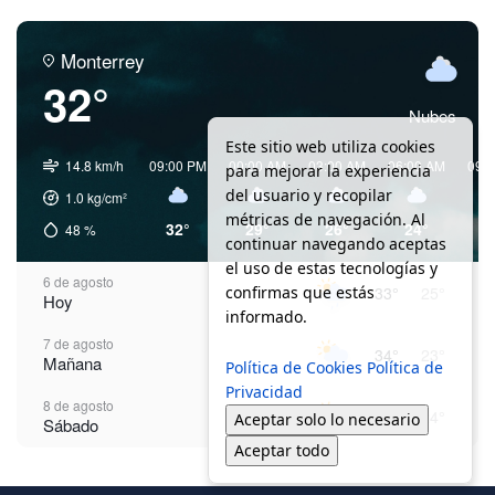
Monterrey
32°
Nubes
Este sitio web utiliza cookies
14.8 km/h
09:00 PM
00:00 AM
03:00 AM
06:00 AM
09:
para mejorar la experiencia
del usuario y recopilar
1.0
kg/cm²
métricas de navegación. Al
32°
29°
26°
24°
2
48
%
continuar navegando aceptas
el uso de estas tecnologías y
6 de agosto
confirmas que estás
33°
25°
Hoy
informado.
7 de agosto
34°
23°
Mañana
Política de Cookies
Política de
Privacidad
8 de agosto
36°
24°
Aceptar solo lo necesario
Sábado
Aceptar todo
9 de agosto
35°
24°
Domingo