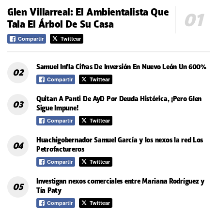
Glen Villarreal: El Ambientalista Que
Tala El Árbol De Su Casa
Compartir
Twittear
Samuel Infla Cifras De Inversión En Nuevo León Un 600%
Compartir
Twittear
Quitan A Panti De AyD Por Deuda Histórica, ¡Pero Glen
Sigue Impune!
Compartir
Twittear
Huachigobernador Samuel García y los nexos la red Los
Petrofactureros
Compartir
Twittear
Investigan nexos comerciales entre Mariana Rodríguez y
Tía Paty
Compartir
Twittear