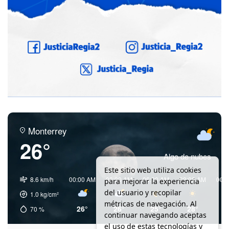
Monterrey
26°
Algo de nubes
Este sitio web utiliza cookies
8.6 km/h
00:00 AM
03:00 AM
06:00 AM
09:00 AM
00:
para mejorar la experiencia
del usuario y recopilar
1.0
kg/cm²
métricas de navegación. Al
26°
26°
25°
28°
3
70
%
continuar navegando aceptas
el uso de estas tecnologías y