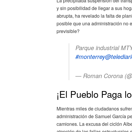
La precipitada suspensión del tran
y sin posibilidad de llegar a sus h
abrupta, ha revelado la falta de pla
posible que una administración no e
previsible?
Parque industrial MT
#monterrey
@telediar
— Roman Corona (@
¡El Pueblo Paga lo
Mientras miles de ciudadanos sufren
administración de Samuel García pe
camiones. La excusa del ciclón Albe
atención de las fallas estructurales 