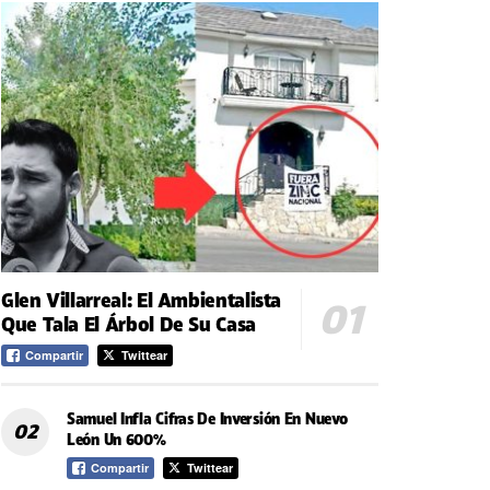
Glen Villarreal: El Ambientalista
Que Tala El Árbol De Su Casa
Compartir
Twittear
Samuel Infla Cifras De Inversión En Nuevo
León Un 600%
Compartir
Twittear