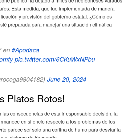
sporte público ha dejado a miles de neoleoneses varados
ogares. Esta medida, que fue implementada de manera
nificación y previsión del gobierno estatal. ¿Cómo es
sté preparada para manejar una situación climática
Y en
#Apodaca
iomty
pic.twitter.com/6CKuWxNPbu
rocoga9804182)
June 20, 2024
s Platos Rotos!
 las consecuencias de esta irresponsable decisión, la
rmanece en silencio respecto a los problemas de los
rto parece ser solo una cortina de humo para desviar la
en el sistema de transporte.