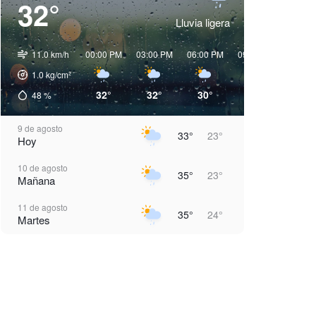
32°
Lluvia ligera
11.0 km/h
00:00 PM
03:00 PM
06:00 PM
09:00 PM
00:00 
1.0
kg/cm²
32°
32°
30°
26°
24°
48
%
9 de agosto
33°
23°
Hoy
10 de agosto
35°
23°
Mañana
11 de agosto
35°
24°
Martes
12 de agosto
36°
24°
Miércoles
13 de agosto
37°
25°
Jueves