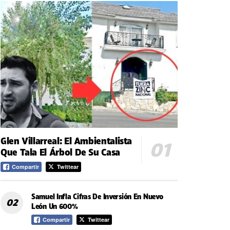
Glen Villarreal: El Ambientalista
Que Tala El Árbol De Su Casa
Compartir
Twittear
Samuel Infla Cifras De Inversión En Nuevo
León Un 600%
Compartir
Twittear