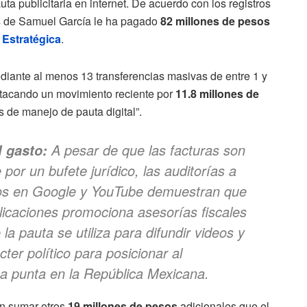
uta publicitaria en internet. De acuerdo con los registros
os de Samuel García le ha pagado
82 millones de pesos
Estratégica
.
diante al menos 13 transferencias masivas de entre 1 y
tacando un movimiento reciente por
11.8 millones de
s de manejo de pauta digital”.
A pesar de que las facturas son
l gasto:
or un bufete jurídico, las auditorías a
dos en Google y YouTube demuestran que
licaciones promociona asesorías fiscales
la pauta se utiliza para difundir videos y
ter político para posicionar al
a punta en la República Mexicana.
en sumar otros
19 millones de pesos
adicionales que el