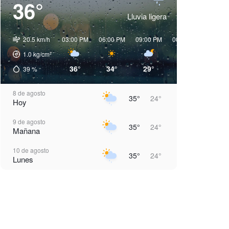
36°
Lluvia ligera
20.5 km/h
03:00 PM
06:00 PM
09:00 PM
00:00 AM
03:00 
1.0
kg/cm²
36°
34°
29°
27°
24°
39
%
8 de agosto
35°
24°
Hoy
9 de agosto
35°
24°
Mañana
10 de agosto
35°
24°
Lunes
11 de agosto
35°
24°
Martes
12 de agosto
36°
24°
Miércoles