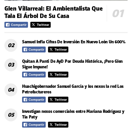
Glen Villarreal: El Ambientalista Que
Tala El Árbol De Su Casa
Compartir
Twittear
Samuel Infla Cifras De Inversión En Nuevo León Un 600%
Compartir
Twittear
Quitan A Panti De AyD Por Deuda Histórica, ¡Pero Glen
Sigue Impune!
Compartir
Twittear
Huachigobernador Samuel García y los nexos la red Los
Petrofactureros
Compartir
Twittear
Investigan nexos comerciales entre Mariana Rodríguez y
Tía Paty
Compartir
Twittear