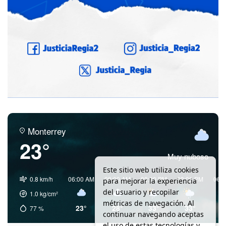
Monterrey
23°
Muy nuboso
Este sitio web utiliza cookies
0.8 km/h
06:00 AM
09:00 AM
00:00 PM
03:00 PM
06:
para mejorar la experiencia
del usuario y recopilar
1.0
kg/cm²
métricas de navegación. Al
23°
28°
33°
33°
3
77
%
continuar navegando aceptas
el uso de estas tecnologías y