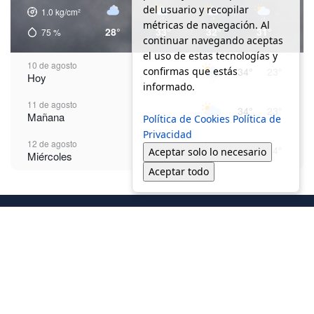
del usuario y recopilar
1.0
kg/cm²
métricas de navegación. Al
28°
33°
32°
31°
2
75
%
continuar navegando aceptas
el uso de estas tecnologías y
10 de agosto
confirmas que estás
34°
23°
Hoy
informado.
11 de agosto
34°
23°
Mañana
Política de Cookies
Política de
Privacidad
12 de agosto
37°
24°
Aceptar solo lo necesario
Miércoles
Aceptar todo
13 de agosto
37°
24°
Jueves
14 de agosto
38°
24°
Viernes
15 de agosto
37°
24°
Sábado
16 de agosto
33°
23°
© 2025 - Justicia Regia - Todos los derechos reservados /
Aviso de
Domingo