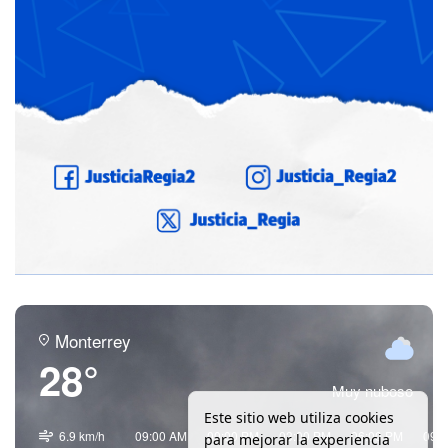
Monterrey
28°
Muy nuboso
Este sitio web utiliza cookies
6.9 km/h
09:00 AM
00:00 PM
03:00 PM
06:00 PM
09:
para mejorar la experiencia