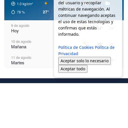
del usuario y recopilar
1.0
kg/cm²
métricas de navegación. Al
27°
32°
31°
30°
2
78
%
continuar navegando aceptas
el uso de estas tecnologías y
9 de agosto
confirmas que estás
34°
24°
Hoy
informado.
10 de agosto
35°
23°
Mañana
Política de Cookies
Política de
Privacidad
11 de agosto
36°
24°
Aceptar solo lo necesario
Martes
Aceptar todo
12 de agosto
37°
24°
Miércoles
13 de agosto
37°
25°
Jueves
14 de agosto
37°
24°
Viernes
15 de agosto
38°
24°
© 2025 - Justicia Regia - Todos los derechos reservados /
Aviso de
Sábado