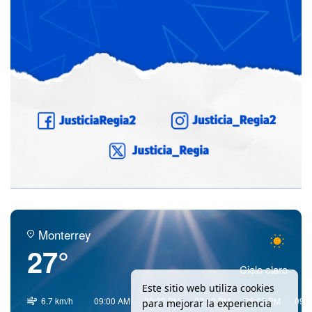
Monterrey
27°
Cielo claro
Este sitio web utiliza cookies
6.7 km/h
09:00 AM
00:00 PM
03:00 PM
06:00 PM
09:
para mejorar la experiencia