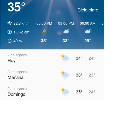
35°
Cielo claro
22.3 km/h
06:00 PM
09:00 PM
00:00 AM
03:00 AM
06:00 
1.0
kg/cm²
35°
33°
29°
25°
24°
49
%
7 de agosto
34°
24°
Hoy
8 de agosto
36°
23°
Mañana
9 de agosto
35°
24°
Domingo
10 de agosto
35°
24°
Lunes
11 de agosto
36°
24°
Martes