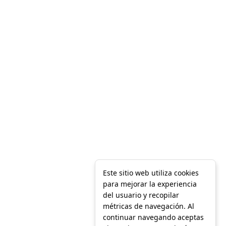
12 de agosto
37°
24°
Miércoles
13 de agosto
36°
24°
Jueves
Este sitio web utiliza cookies
para mejorar la experiencia
del usuario y recopilar
métricas de navegación. Al
continuar navegando aceptas