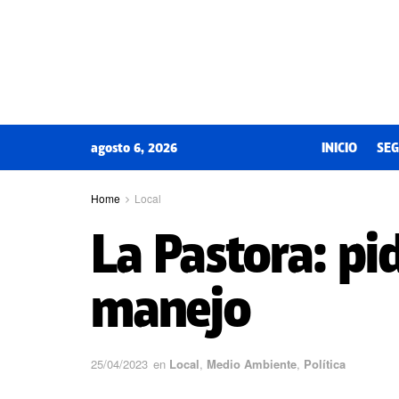
agosto 6, 2026
INICIO
SEG
Home
Local
La Pastora: pi
manejo
25/04/2023
en
Local
,
Medio Ambiente
,
Política