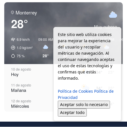
Monterrey
28°
Muy nuboso
Este sitio web utiliza cookies
6.9 km/h
09:00 AM
00:00 PM
03:00 PM
06:00 PM
09:
para mejorar la experiencia
del usuario y recopilar
1.0
kg/cm²
métricas de navegación. Al
28°
33°
32°
31°
2
75
%
continuar navegando aceptas
el uso de estas tecnologías y
10 de agosto
confirmas que estás
34°
23°
Hoy
informado.
11 de agosto
34°
23°
Mañana
Política de Cookies
Política de
Privacidad
12 de agosto
37°
24°
Aceptar solo lo necesario
Miércoles
Aceptar todo
13 de agosto
37°
24°
Jueves