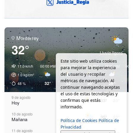
Monterrey
32°
Lluvia ligera
Este sitio web utiliza cookies
11.0 km/h
00:00 PM
03:00 PM
06:00 PM
09:00 PM
00:
para mejorar la experiencia
del usuario y recopilar
1.0
kg/cm²
métricas de navegación. Al
32°
32°
30°
26°
2
48
%
continuar navegando aceptas
el uso de estas tecnologías y
9 de agosto
confirmas que estás
33°
23°
Hoy
informado.
10 de agosto
35°
23°
Mañana
Política de Cookies
Política de
Privacidad
11 de agosto