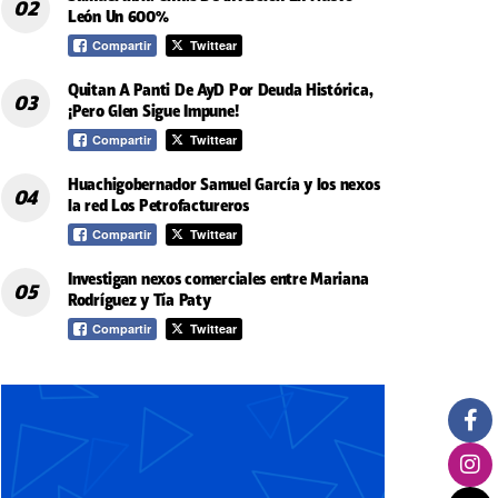
León Un 600%
Compartir
Twittear
Quitan A Panti De AyD Por Deuda Histórica,
¡Pero Glen Sigue Impune!
Compartir
Twittear
Huachigobernador Samuel García y los nexos
la red Los Petrofactureros
Compartir
Twittear
Investigan nexos comerciales entre Mariana
Rodríguez y Tía Paty
Compartir
Twittear