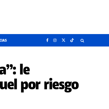
CIAS
”: le
el por riesgo