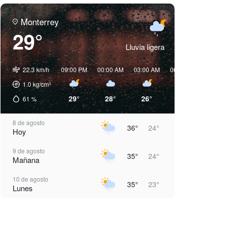
Monterrey
29°
Lluvia ligera
22.3 km/h
09:00 PM
00:00 AM
03:00 AM
06:00 AM
09:00 
1.0
kg/cm²
29°
28°
26°
24°
28°
61
%
8 de agosto
36°
24°
Hoy
9 de agosto
35°
24°
Mañana
10 de agosto
35°
23°
Lunes
11 de agosto
35°
24°
Martes