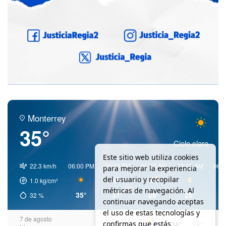
Monterrey
35°
Cielo claro
Este sitio web utiliza cookies
22.3 km/h
06:00 PM
09:00 PM
00:00 AM
03:00 AM
06:
para mejorar la experiencia
del usuario y recopilar
1.0
kg/cm²
métricas de navegación. Al
35°
31°
26°
25°
2
32
%
continuar navegando aceptas
el uso de estas tecnologías y
7 de agosto
confirmas que estás
34°
24°