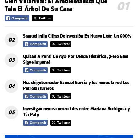
Glen Villarreal: El Ambientalista Que
Tala El Árbol De Su Casa
Compartir
Twittear
Samuel Infla Cifras De Inversión En Nuevo León Un 600%
Compartir
Twittear
Quitan A Panti De AyD Por Deuda Histórica, ¡Pero Glen
Sigue Impune!
Compartir
Twittear
Huachigobernador Samuel García y los nexos la red Los
Petrofactureros
Compartir
Twittear
Investigan nexos comerciales entre Mariana Rodríguez y
Tía Paty
Compartir
Twittear